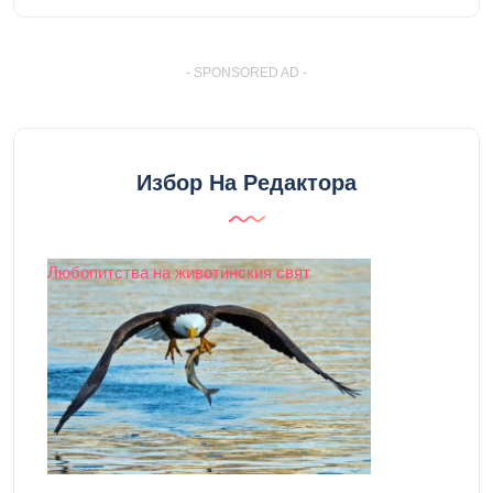
- SPONSORED AD -
Избор На Редактора
Любопитства на животинския свят