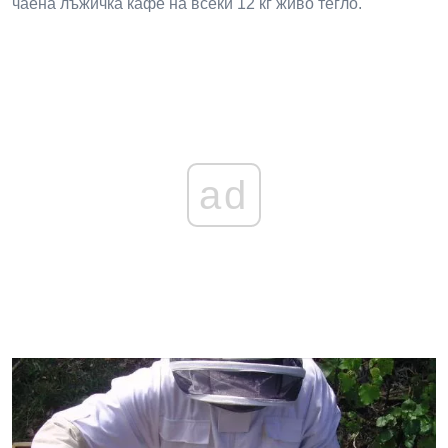
чаена лъжичка кафе на всеки 12 кг живо тегло.
ad