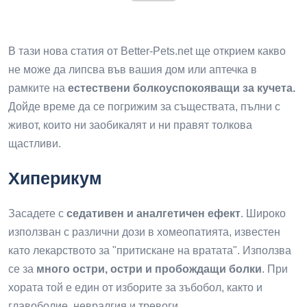
В тази нова статия от Better-Pets.net ще открием какво
не може да липсва във вашия дом или аптечка в
рамките на
естествени болкоуспокояващи за кучета.
Дойде време да се погрижим за съществата, пълни с
живот, които ни заобикалят и ни правят толкова
щастливи.
Хиперикум
Засадете с
седативен и аналгетичен ефект
. Широко
използван с различни дози в хомеопатията, известен
като лекарството за "притискане на вратата". Използва
се за
много остри, остри и пробождащи болки
. При
хората той е един от изборите за зъбобол, както и
главоболие, невралгия и тревоги.