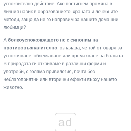
успокоително действие. Ако постигнем промяна в
личния навик в образованието, храната и лечебните
методи, защо да не го направим за нашите домашни
любимци?
А
болкоуспокояващото не е синоним на
противовъзпалително
, означава, че той отговаря за
успокояване, облекчаване или премахване на болката.
В природата ги откриваме в различни форми и
употреби, с голяма привилегия, почти без
неблагоприятни или вторични ефекти върху нашето
животно.
ad