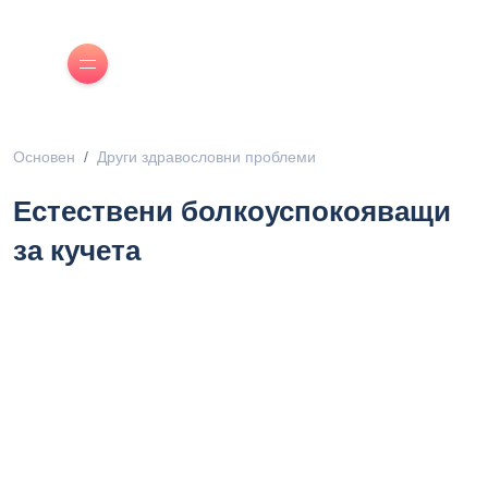
Основен
Други здравословни проблеми
Естествени болкоуспокояващи
за кучета