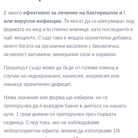
Е много
ефективен за лечение на бактериални и /
или вирусни инфекции
. Те могат да се консумират под
формата на мед или пчелно млечице, като последното е
най -мощното. Също така е мощна хранителна добавка,
много богата на органични киселини с биологична
активност, витамини, минерални соли и хормони.
Прашецът също може да бъде от голяма помощ в
случаи на недохранване, кахексия, анорексия или
някакъв хранителен дефицит.
Няма значение коя форма ще изберем, но се
препоръчва да я въведем бавно в диетата на нашето
куче. 1 грам дневно се препоръчва през първата
седмица. След това, ако не наблюдаваме
неблагоприятни ефекти, можем да използваме 1/4