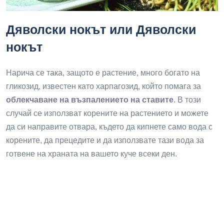
Дяволски нокът или Дяволски
нокът
Нарича се така, защото е растение, много богато на
гликозид, известен като харпагозид, който помага за
облекчаване на възпалението на ставите
. В този
случай се използват корените на растението и можете
да си направите отвара, където да кипнете само вода с
корените, да прецедите и да използвате тази вода за
готвене на храната на вашето куче всеки ден.