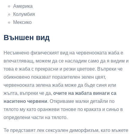
Америка
Колумбия
Мексико
Външен вид
Несъмнено физическият вид на червенооката жаба е
впечатляващ, можем да се насладим само да я видим и
това е жаба с прекрасни и резки цветове. Въпреки че
обикновено показват поразителен зелен цвят,
червенооката зелена жаба може да бъде синя или
жълта, въпреки че да,
очите на жабата винаги са
наситено червени
. Откриваме малки детайли по
тялото му като оранжеви тонове по краката и синьо в
определени части на тялото.
Те представят лек сексуален диморфизъм, като мъжете