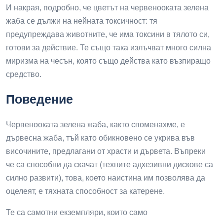
И накрая, подробно, че цветът на червенооката зелена
жаба се дължи на нейната токсичност: тя
предупреждава животните, че има токсини в тялото си,
готови за действие. Те също така излъчват много силна
миризма на чесън, която също действа като възпиращо
средство.
Поведение
Червенооката зелена жаба, както споменахме, е
дървесна жаба, тъй като обикновено се укрива във
височините, предлагани от храсти и дървета. Въпреки
че са способни да скачат (техните адхезивни дискове са
силно развити), това, което наистина им позволява да
оцелеят, е тяхната способност за катерене.
Те са самотни екземпляри, които само