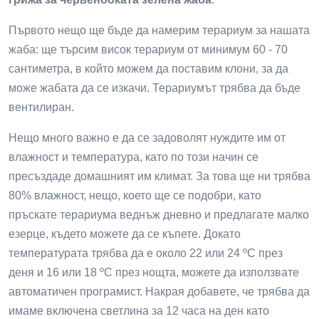
Първото нещо ще бъде да намерим терариум за нашата
жаба: ще търсим висок терариум от минимум 60 - 70
сантиметра, в който можем да поставим клони, за да
може жабата да се изкачи. Терариумът трябва да бъде
вентилиран.
Нещо много важно е да се задоволят нуждите им от
влажност и температура, като по този начин се
пресъздаде домашният им климат. За това ще ни трябва
80% влажност, нещо, което ще се подобри, като
пръскате терариума веднъж дневно и предлагате малко
езерце, където можете да се къпете. Докато
температурата трябва да е около 22 или 24 ºC през
деня и 16 или 18 ºC през нощта, можете да използвате
автоматичен програмист. Накрая добавете, че трябва да
имаме включена светлина за 12 часа на ден като