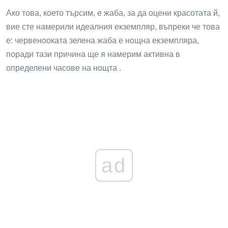
Ако това, което търсим, е жаба, за да оцени красотата й,
вие сте намерили идеалния екземпляр, въпреки че това
е: червенооката зелена жаба е нощна екземпляра,
поради тази причина ще я намерим активна в
определени часове на нощта .
ad