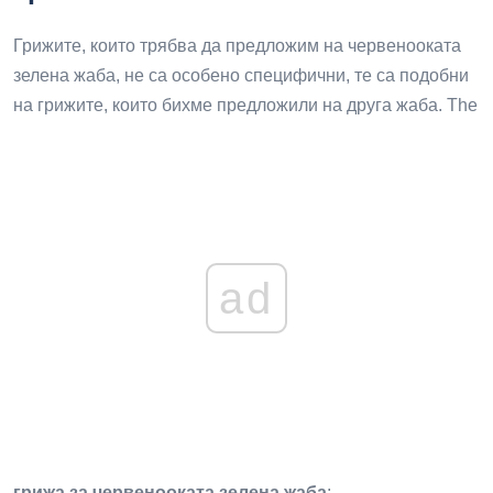
Грижите, които трябва да предложим на червенооката
зелена жаба, не са особено специфични, те са подобни
на грижите, които бихме предложили на друга жаба. The
ad
грижа за червенооката зелена жаба
: