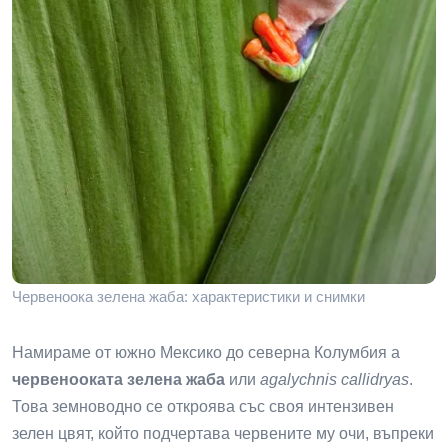
Червеноока зелена жаба: характеристики и снимки
Намираме от южно Мексико до северна Колумбия a
червенооката зелена жаба
или
agalychnis callidryas
.
Това земноводно се откроява със своя интензивен
зелен цвят, който подчертава червените му очи, въпреки