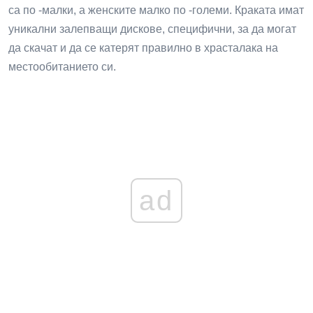
са по -малки, а женските малко по -големи. Краката имат
уникални залепващи дискове, специфични, за да могат
да скачат и да се катерят правилно в храсталака на
местообитанието си.
ad