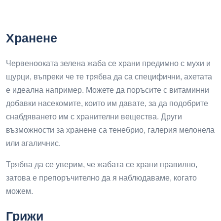
Хранене
Червенооката зелена жаба се храни предимно с мухи и
щурци, въпреки че те трябва да са специфични, ахетата
е идеална например. Можете да поръсите с витаминни
добавки насекомите, които им давате, за да подобрите
снабдяването им с хранителни вещества. Други
възможности за хранене са тенебрио, галерия мелонела
или агаличнис.
Трябва да се уверим, че жабата се храни правилно,
затова е препоръчително да я наблюдаваме, когато
можем.
Грижи