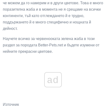
че можем да го намерим и в други цветове. Това е много
поразителна жаба и в момента не я срещаме на всички
континенти, тъй като отглеждането й е трудно,
поддържането й е много специфично и нощната й
дейност.
Научете всичко за червенооката зелена жаба в този
раздел за породата Better-Pets.net и бъдете изумени от
нейните прекрасни цветове.
ad
Източник