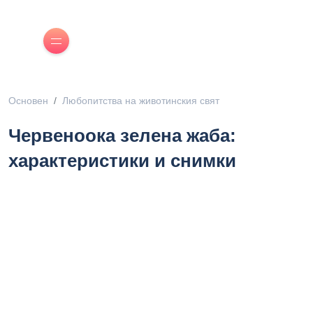
Основен
Любопитства на животинския свят
Червеноока зелена жаба:
характеристики и снимки