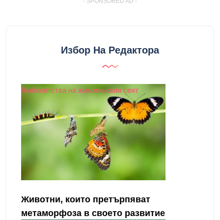
- SPONSORED AD -
Избор На Редактора
Любопитства на животинския свят
Животни, които претърпяват
метаморфоза в своето развитие