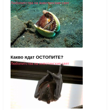
Любопитства на животинския свят
Какво ядат ОСТОПИТЕ?
Любопитства на животинския свят