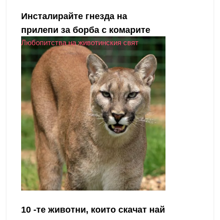
Инсталирайте гнезда на
прилепи за борба с комарите
Любопитства на животинския свят
10 -те животни, които скачат най