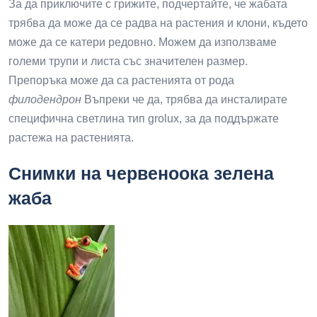
За да приключите с грижите, подчертайте, че жабата
трябва да може да се радва на растения и клони, където
може да се катери редовно. Можем да използваме
големи трупи и листа със значителен размер.
Препоръка може да са растенията от рода
филодендрон
Въпреки че да, трябва да инсталирате
специфична светлина тип grolux, за да поддържате
растежа на растенията.
Снимки на червеноока зелена
жаба