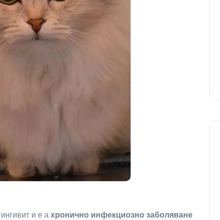
гингивит и е a
хронично инфекциозно заболяване