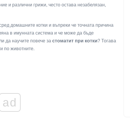
ние и различни грижи, често остава незабелязан,
 сред домашните котки и въпреки че точната причина
омяна в имунната система и че може да бъде
ли да научите повече за
стоматит при котки
? Тогава
ти по животните.
ad