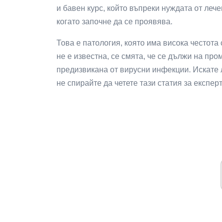
и бавен курс, който въпреки нуждата от лече
когато започне да се проявява.
Това е патология, която има висока честота
не е известна, се смята, че се дължи на пр
предизвикана от вирусни инфекции. Искате 
не спирайте да четете тази статия за експер