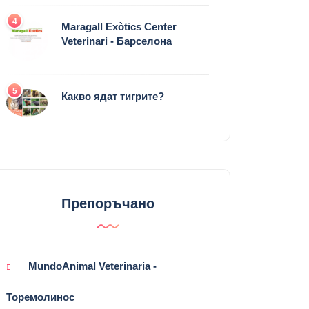
4
Maragall Exòtics Center
Veterinari - Барселона
5
Какво ядат тигрите?
Препоръчано
MundoAnimal Veterinaria -
Торемолинос