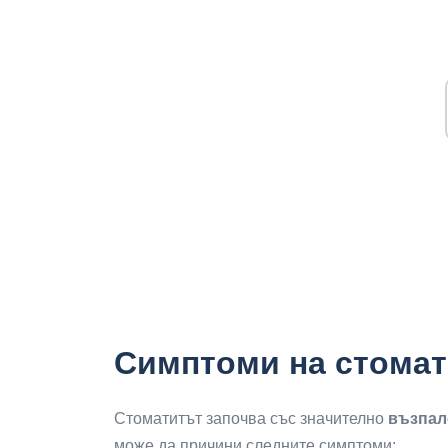
Симптоми на стомат
Стоматитът започва със значително
възпал
може да причини следните симптоми: