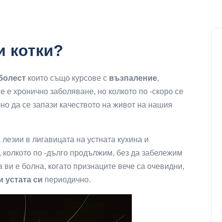
и котки?
 болест
които също курсове с
възпаление
,
 е хронично заболяване, но колкото по -скоро се
но да се запази качеството на живот на нашия
лезии в лигавицата на устната кухина и
, колкото по -дълго продължим, без да забележим
та ви е болна, когато признаците вече са очевидни,
и устата си
периодично.