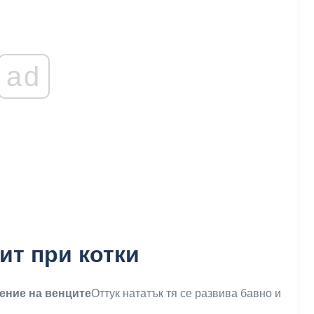
ad
ит при котки
ение на венците
Оттук нататък тя се развива бавно и