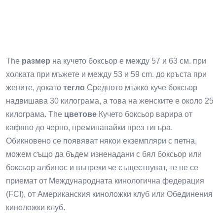
The
размер
на кучето боксьор е между 57 и 63 см. при
холката при мъжете и между 53 и 59 cm. до кръста при
жените, докато
тегло
Средното мъжко куче боксьор
надвишава 30 килограма, а това на женските е около 25
килограма. The
цветове
Кучето боксьор варира от
кафяво до черно, преминавайки през тигъра.
Обикновено се появяват някои екземпляри с петна,
можем също да бъдем изненадани с бял боксьор или
боксьор албинос и въпреки че съществуват, те не се
приемат от Международната кинологична федерация
(FCI), от Американския киноложки клуб или Обединения
киноложки клуб.