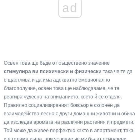
ad
Освен това ще бъде от съществено значение
стимулира ви психически и физически
така че тя да
е щастлива и да има адекватно емоционално
благополучие, освен това ще наблюдаваме, че тя
реагира чудесно на вниманието, което й се отделя.
Правилно социализираният боксьор е склонен да
взаимодейства лесно с други домашни животни и обича
да изследва аромата на различни растения и предмети.
Той може да живее перфектно както в апартамент, така
и в голяма къща, при условие че му бъдат осигурени