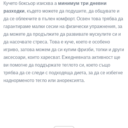
Кучето боксьор изисква a
минимум три дневни
разходки
, където можете да подушите, да общувате и
да се облекчите в пълен комфорт. Освен това трябва да
гарантираме малки сесии на физически упражнения, за
да можете да продължите да развивате мускулите си и
да насочвате стреса. Това е куче, което е особено
игриво, затова можем да си купим фризби, топки и други
аксесоари, които харесват. Ежедневната активност ще
ви помогне да поддържате теглото си, което също
трябва да се следи с подходяща диета, за да се избегне
наднорменото тегло или анорексията.