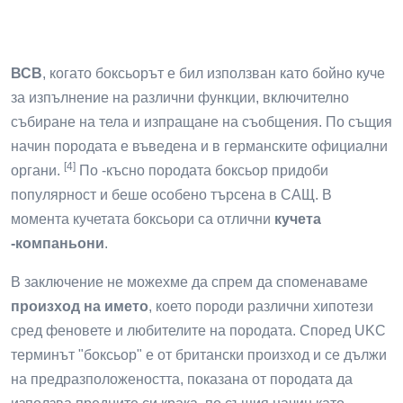
ВСВ
, когато боксьорът е бил използван като бойно куче
за изпълнение на различни функции, включително
събиране на тела и изпращане на съобщения. По същия
начин породата е въведена и в германските официални
[4]
органи.
По -късно породата боксьор придоби
популярност и беше особено търсена в САЩ. В
момента кучетата боксьори са отлични
кучета
-компаньони
.
В заключение не можехме да спрем да споменаваме
произход на името
, което породи различни хипотези
сред феновете и любителите на породата. Според UKC
терминът "боксьор" е от британски произход и се дължи
на предразположеността, показана от породата да