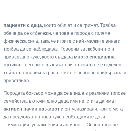
пациенти с деца
, които обичат и се грижат. Трябва
обаче да се отбележи, че това е порода с голяма
физическа сила, така че игрите с най -малките винаги
трябва да се наблюдават. Говорим за любопитно и
привързано куче, което създава
много специална
връзка
с неговите възпитатели, от които не е отделен,
тъй като говорим за раса, която е особено привързана и
приветлива.
Породата боксьор може да се впише в различни типове
семейства, включително деца или не, стига да имат
активен начин на живот
и ентусиазирани, които могат
да предложат на това куче необходимите дози
стимулация, упражнения и активност. Освен това не