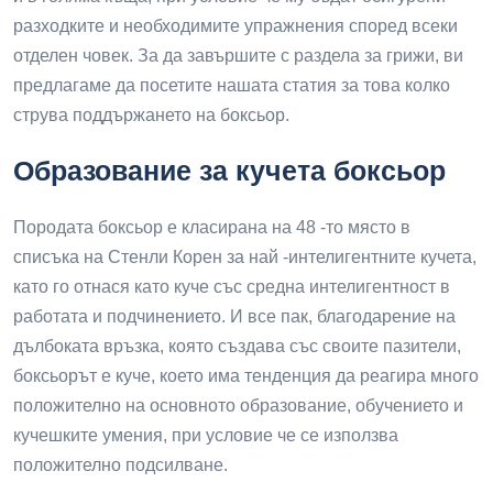
разходките и необходимите упражнения според всеки
отделен човек. За да завършите с раздела за грижи, ви
предлагаме да посетите нашата статия за това колко
струва поддържането на боксьор.
Образование за кучета боксьор
Породата боксьор е класирана на 48 -то място в
списъка на Стенли Корен за най -интелигентните кучета,
като го отнася като куче със средна интелигентност в
работата и подчинението. И все пак, благодарение на
дълбоката връзка, която създава със своите пазители,
боксьорът е куче, което има тенденция да реагира много
положително на основното образование, обучението и
кучешките умения, при условие че се използва
положително подсилване.