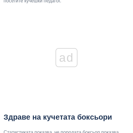
посетите кучешки педагог.
ad
Здраве на кучетата боксьори
Статистиката показва, че породата боксьор показва