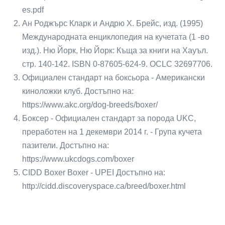
es.pdf
Ан Роджърс Кларк и Андрю Х. Брейс, изд. (1995)
Международната енциклопедия на кучетата (1 -во
изд.). Ню Йорк, Ню Йорк: Къща за книги на Хауъл.
стр. 140-142. ISBN 0-87605-624-9. OCLC 32697706.
Официален стандарт на боксьора - Американски
киноложки клуб. Достъпно на:
https://www.akc.org/dog-breeds/boxer/
Боксер - Официален стандарт за порода UKC,
преработен на 1 декември 2014 г. - Група кучета
пазители. Достъпно на:
https://www.ukcdogs.com/boxer
CIDD Boxer Boxer - UPEI Достъпно на:
http://cidd.discoveryspace.ca/breed/boxer.html