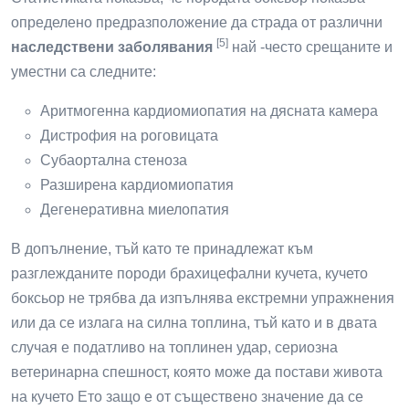
определено предразположение да страда от различни
[5]
наследствени заболявания
най -често срещаните и
уместни са следните:
Аритмогенна кардиомиопатия на дясната камера
Дистрофия на роговицата
Субаортална стеноза
Разширена кардиомиопатия
Дегенеративна миелопатия
В допълнение, тъй като те принадлежат към
разглежданите породи брахицефални кучета, кучето
боксьор не трябва да изпълнява екстремни упражнения
или да се излага на силна топлина, тъй като и в двата
случая е податливо на топлинен удар, сериозна
ветеринарна спешност, която може да постави живота
на кучето Ето защо е от съществено значение да се