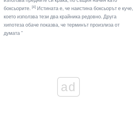
използва предните си крака, по същия начин като
[4]
боксьорите.
Истината е, че наистина боксьорът е куче,
което използва тези два крайника редовно. Друга
хипотеза обаче показва, че терминът произлиза от
думата "
ad