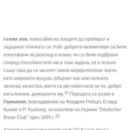
голям лов
, помагайки на ловците да приберат и
задържат плячката си. Най -добрите екземпляри са били
използвани за разплод и освен, че са били подбрани
според способностите им в тази задача, се е искало
също така да се засилят някои морфологични черти,
като широката муцуна, обърнат нос или силната
захапка, качества, които са им помогнали за по -добро
[1]
изпълнение. домашните му.
Породата се разви в
Германия
, благодарение на Фридрих Робърт, Елард
Кьониг и Р. Хьопнер, основатели на първия "Deutscher
[2]
Boxer Club" през 1895 г.
Американският киноложки клуб (ACK) е първата