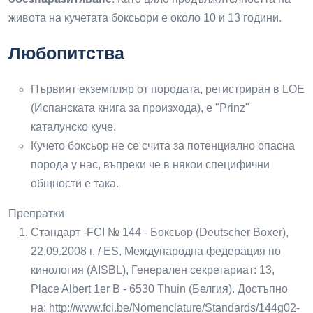
живота на кучетата боксьори е около 10 и 13 години.
Любопитства
Първият екземпляр от породата, регистриран в LOE
(Испанската книга за произхода), е "Prinz"
каталунско куче.
Кучето боксьор не се счита за потенциално опасна
порода у нас, въпреки че в някои специфични
общности е така.
Препратки
Стандарт -FCI № 144 - Боксьор (Deutscher Boxer),
22.09.2008 г. / ES, Международна федерация по
кинология (AISBL), Генерален секретариат: 13,
Place Albert 1er B - 6530 Thuin (Белгия). Достъпно
на: http://www.fci.be/Nomenclature/Standards/144g02-