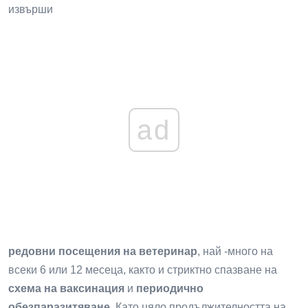
извърши
ad
редовни посещения на ветеринар
, най -много на
всеки 6 или 12 месеца, както и стриктно спазване на
схема на ваксинация
и
периодично
обезпаразитяване
. Като цяло продължителността на