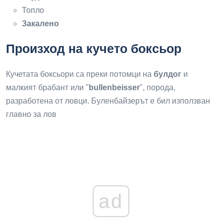
Топло
Закалено
Произход на кучето боксьор
Кучетата боксьори са преки потомци на
булдог
и
малкият брабант или "
bullenbeisser
", порода,
разработена от ловци. Буленбайзерът е бил използван
главно за лов
ad