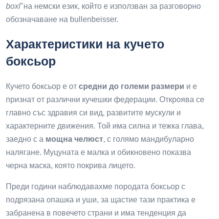
boxl
"на немски език, който е използван за разговорно
обозначаване на bullenbeisser.
Характеристики на кучето
боксьор
Кучето боксьор е от
средни до големи размери
и е
признат от различни кучешки федерации. Откроява се
главно със здравия си вид, развитите мускули и
характерните движения. Той има силна и тежка глава,
заедно с а
мощна челюст
, с голямо мандибуларно
налягане. Муцуната е малка и обикновено показва
черна маска, която покрива лицето.
Преди години наблюдавахме породата боксьор с
подрязана опашка и уши, за щастие тази практика е
забранена в повечето страни и има тенденция да