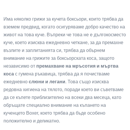
Има няколко грижи за кучета боксьори, които трябва да
вземем предвид, когато осигуряваме добро качество на
живот на това куче. Въпреки че това не е дългокосместо
куче, което изисква ежедневно четкане, за да премахне
възлите и заплитанията си, трябва да обърнем
внимание на грижите за боксьорската коса, защото
независимо от
премахване на мръсотия и мъртва
коса
с гумена ръкавица, трябва да я почистваме
ежедневно
слюни и легани
. Това също изисква
редовна хигиена на тялото, поради което ви съветваме
да се къпете приблизително на всеки два месеца, като
обръщате специално внимание на къпането на
кученцето Boxer, което трябва да бъде особено
положително и деликатно.