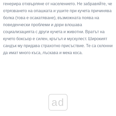
генерира отхвърляне от населението. Не забравяйте, че
отрязването на опашката и ушите при кучета причинява
болка (това е осакатяване), възможната поява на
поведенчески проблеми и дори влошава
социализацията с други кучета и животни. Вратът на
кучето боксьор е силен, кръгъл и мускулест. Широкият
сандък му придава страхотно присъствие. Те са склонни
да имат много къса, лъскава и мека коса.
ad