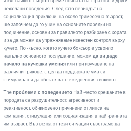
избягвайки в същото време появата на страхове и други
нежелани поведения. След като периодът на
социализация приключи, на около тримесечна възраст,
ще започнем да го учим на основните порядки на
подчинение, основни за правилното разбиране с хората
и за да можем да упражняваме известен контрол върху
кучето. По -късно, когато кучето боксьор е усвоило
напълно основното послушание, можем
да ви даде
начало на кучешки умения
или при изучаване на
различни трикове, с цел да поддържате ума си
стимулиран и да обогатявате ежедневния си живот.
The
проблеми с поведението
Най -често срещаните в
породата са разрушителност, агресивност и
реактивност, обикновено причинени от липса на
компания, стимулация или социализация в най -ранната
им възраст. Във всяка от тези ситуации съветваме да