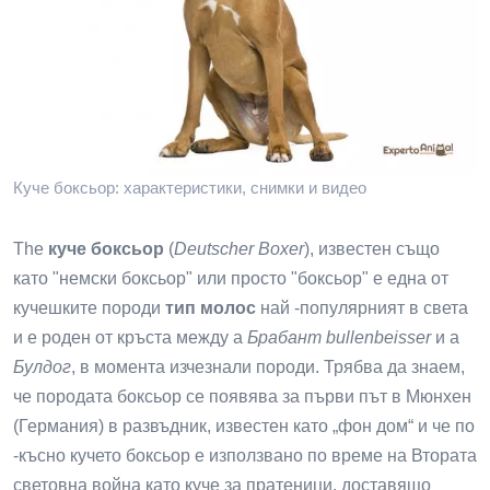
Куче боксьор: характеристики, снимки и видео
The
куче боксьор
(
Deutscher Boxer
), известен също
като "немски боксьор" или просто "боксьор" е една от
кучешките породи
тип молос
най -популярният в света
и е роден от кръста между a
Брабант bullenbeisser
и а
Булдог
, в момента изчезнали породи. Трябва да знаем,
че породата боксьор се появява за първи път в Мюнхен
(Германия) в развъдник, известен като „фон дом“ и че по
-късно кучето боксьор е използвано по време на Втората
световна война като куче за пратеници, доставящо