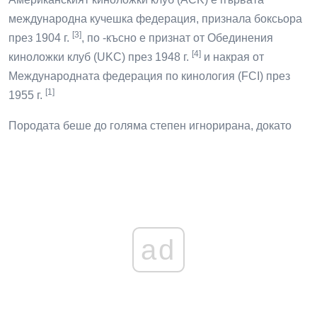
международна кучешка федерация, признала боксьора
[3]
през 1904 г.
, по -късно е признат от Обединения
[4]
киноложки клуб (UKC) през 1948 г.
и накрая от
Международната федерация по кинология (FCI) през
[1]
1955 г.
Породата беше до голяма степен игнорирана, докато
ad