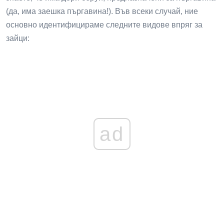
(да, има заешка пъргавина!). Във всеки случай, ние
основно идентифицираме следните видове впряг за
зайци:
ad