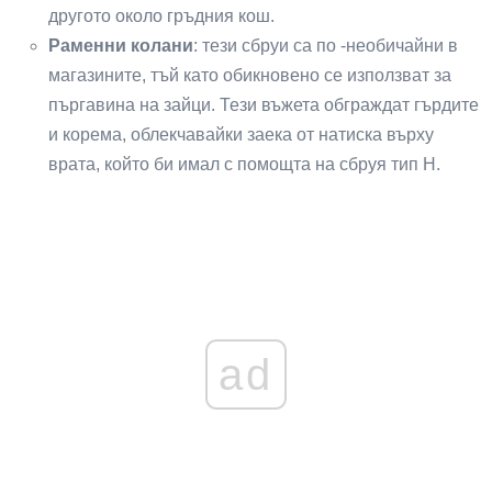
другото около гръдния кош.
Раменни колани
: тези сбруи са по -необичайни в
магазините, тъй като обикновено се използват за
пъргавина на зайци. Тези въжета обграждат гърдите
и корема, облекчавайки заека от натиска върху
врата, който би имал с помощта на сбруя тип Н.
ad