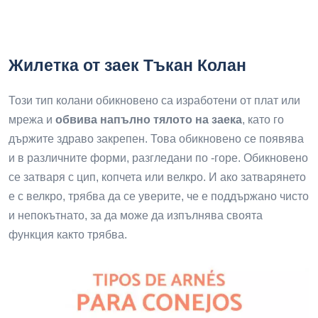
Жилетка от заек Тъкан Колан
Този тип колани обикновено са изработени от плат или
мрежа и
обвива напълно тялото на заека
, като го
държите здраво закрепен. Това обикновено се появява
и в различните форми, разгледани по -горе. Обикновено
се затваря с цип, копчета или велкро. И ако затварянето
е с велкро, трябва да се уверите, че е поддържано чисто
и непокътнато, за да може да изпълнява своята
функция както трябва.