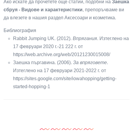
Ако искате да прочетете още статии, подобни на
Заешка
сбруя - Видове и характеристики
, препоръчваме ви
да влезете в нашия раздел Аксесоари и козметика.
Библиография
Rabbit Jumping UK. (2012).
Впрягания
. Изтеглено на
17 февруари 2020 г.-21 222 г. от
https://web.archive.org/web/20121230015008/
Заешка пъргавина. (2006).
За впряговете
.
Изтеглено на 17 февруари 2021-2022 г. от
https://sites.google.com/site/iowahopping/getting-
started-hopping-1