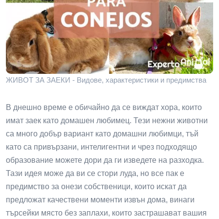
ЖИВОТ ЗА ЗАЕКИ - Видове, характеристики и предимства
В днешно време е обичайно да се виждат хора, които
имат заек като домашен любимец. Тези нежни животни
са много добър вариант като домашни любимци, тъй
като са привързани, интелигентни и чрез подходящо
образование можете дори да ги изведете на разходка.
Тази идея може да ви се стори луда, но все пак е
предимство за онези собственици, които искат да
предложат качествени моменти извън дома, винаги
търсейки място без заплахи, които застрашават вашия