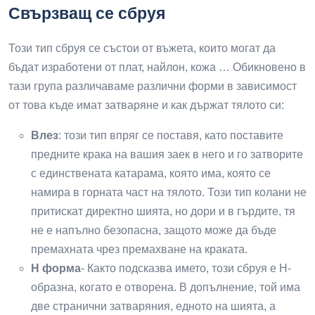
Свързващ се сбруя
Този тип сбруя се състои от въжета, които могат да
бъдат изработени от плат, найлон, кожа … Обикновено в
тази група различаваме различни форми в зависимост
от това къде имат затваряне и как държат тялото си:
Влез
: този тип впряг се поставя, като поставите
предните крака на вашия заек в него и го затворите
с единствената катарама, която има, която се
намира в горната част на тялото. Този тип колани не
притискат директно шията, но дори и в гърдите, тя
не е напълно безопасна, защото може да бъде
премахната чрез премахване на краката.
H форма
- Както подсказва името, този сбруя е H-
образна, когато е отворена. В допълнение, той има
две странични затваряния, едното на шията, а