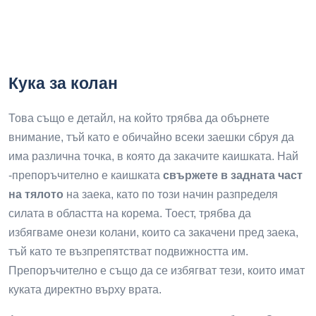
Кука за колан
Това също е детайл, на който трябва да обърнете
внимание, тъй като е обичайно всеки заешки сбруя да
има различна точка, в която да закачите каишката. Най
-препоръчително е каишката
свържете в задната част
на тялото
на заека, като по този начин разпределя
силата в областта на корема. Тоест, трябва да
избягваме онези колани, които са закачени пред заека,
тъй като те възпрепятстват подвижността им.
Препоръчително е също да се избягват тези, които имат
куката директно върху врата.