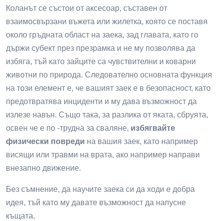
Коланът се състои от аксесоар, съставен от
взаимосвързани въжета или жилетка, която се поставя
около гръдната област на заека, зад главата, като го
държи субект през презрамка и не му позволява да
избяга, тъй като зайците са чувствителни и коварни
животни по природа. Следователно основната функция
на този елемент е, че вашият заек е в безопасност, като
предотвратява инциденти и му дава възможност да
излезе навън. Също така, за разлика от яката, сбруята,
освен че е по -трудна за сваляне,
избягвайте
физически повреди
на вашия заек, като например
висящи или травми на врата, ако например направи
внезапно движение.
Без съмнение, да научите заека си да ходи е добра
идея, тъй като му давате възможност да напусне
къщата,