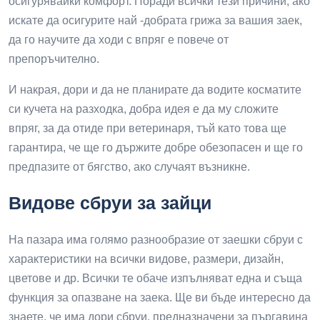
осигурявайки комфорт. Поради всички тези причини, ако
искате да осигурите най -добрата грижа за вашия заек,
да го научите да ходи с впряг е повече от
препоръчително.
И накрая, дори и да не планирате да водите косматите
си кучета на разходка, добра идея е да му сложите
впряг, за да отиде при ветеринаря, тъй като това ще
гарантира, че ще го държите добре обезопасен и ще го
предпазите от бягство, ако случаят възникне.
Видове сбруи за зайци
На пазара има голямо разнообразие от заешки сбруи с
характеристики на всички видове, размери, дизайн,
цветове и др. Всички те обаче изпълняват една и съща
функция за опазване на заека. Ще ви бъде интересно да
знаете, че има дори сбруи, предназначени за пъргавина