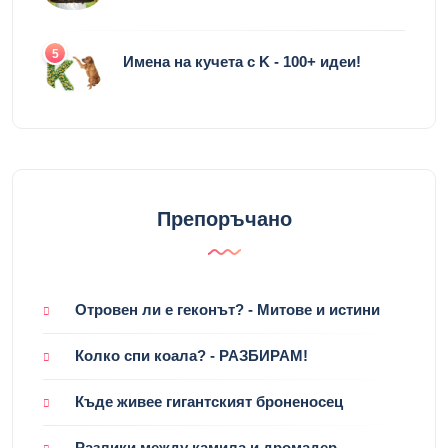
5
Имена на кучета с K - 100+ идеи!
Препоръчано
Отровен ли е геконът? - Митове и истини
Колко спи коала? - РАЗБИРАМ!
Къде живее гигантският броненосец
Разлики между камила и дромадер